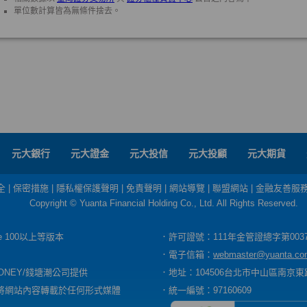
元大銀行
元大證金
元大投信
元大投顧
元大期貨
全
|
保密措施
|
隱私權保護聲明
|
免責聲明
|
網站導覽
|
聯盟網站
|
金融友善服
Copyright © Yuanta Financial Holding Co., Ltd. All Rights Reserved.
dge 100以上等版本
．許可證號：111年金管證總字第003
．電子信箱：
webmaster@yuanta.co
ONEY/錢塘潮公司提供
．地址：104506台北市中山區南京東路
將網站內容轉載於任何形式媒體
．統一編號：97160609