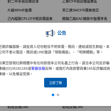
公告
近期詐騙猖獗，請投資人切勿輕信不明來電、簡訊、連結或陌生群組。本
公司不會以電話、簡訊或LINE邀請「領取飆股」、「明牌體驗」等。
如果您發現社群媒體中有任何假借本公司名義之行為，請洽本公司反詐騙
專線(02)35181165或
客服信箱
反映，或撥打內政部警政署165反詐騙諮詢
專線，以免權益受損。
立即了解