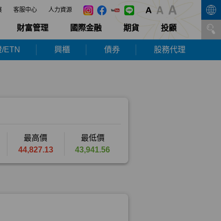
展
客服中心
人力資源
財富管理
國際金融
期貨
投顧
/ETN
興櫃
債券
股務代理