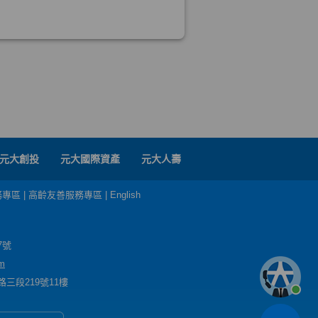
元大創投
元大國際資產
元大人壽
務專區
|
高齡友善服務專區
|
English
7號
m
三段219號11樓