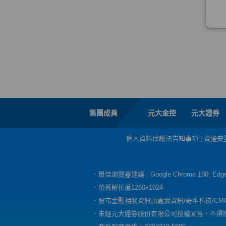
集團成員
元大金控
元大證券
個人資料保護法告知事項
|
資通安
．最佳瀏覽器建議 : Google Chrome 100, E
．螢幕解析度1280x1024
．股市金融相關資訊由嘉實資訊/奇唯科技/CM
．未經元大證券股份有限公司授權同意，不得