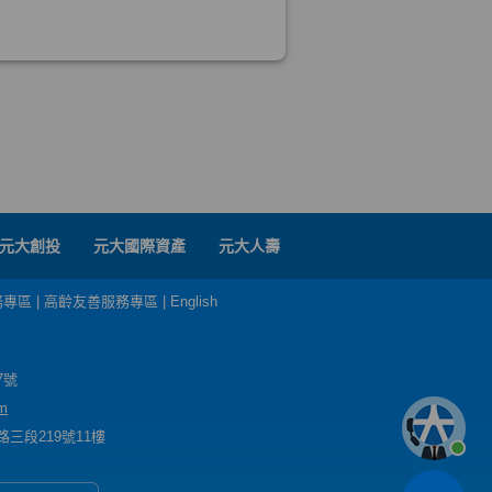
元大創投
元大國際資產
元大人壽
務專區
|
高齡友善服務專區
|
English
7號
m
三段219號11樓