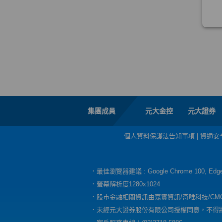
集團成員
元大金控
元大證券
個人資料保護法告知事項
|
資通安
．最佳瀏覽器建議 : Google Chrome 100, E
．螢幕解析度1280x1024
．股市金融相關資訊由嘉實資訊/奇唯科技/CM
．未經元大證券股份有限公司授權同意，不得