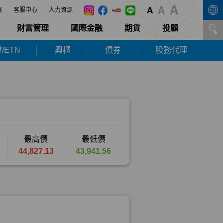
展
客服中心
人力資源
財富管理
國際金融
期貨
投顧
/ETN
興櫃
債券
股務代理