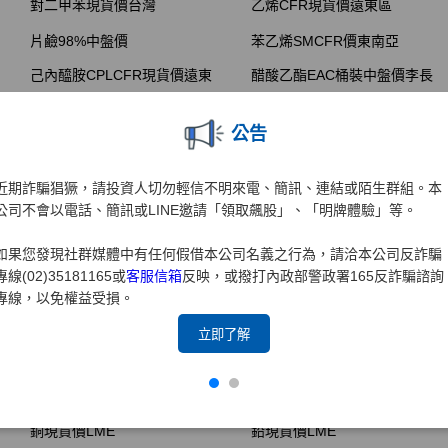
公告
近期詐騙猖獗，請投資人切勿輕信不明來電、簡訊、連結或陌生群組。本
公司不會以電話、簡訊或LINE邀請「領取飆股」、「明牌體驗」等。
如果您發現社群媒體中有任何假借本公司名義之行為，請洽本公司反詐騙
專線(02)35181165或
客服信箱
反映，或撥打內政部警政署165反詐騙諮詢
專線，以免權益受損。
立即了解