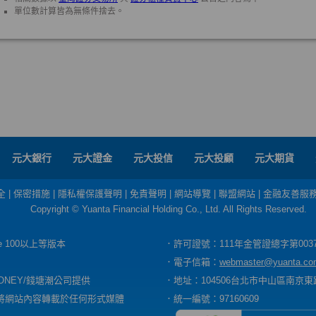
元大銀行
元大證金
元大投信
元大投顧
元大期貨
全
|
保密措施
|
隱私權保護聲明
|
免責聲明
|
網站導覽
|
聯盟網站
|
金融友善服
Copyright © Yuanta Financial Holding Co., Ltd. All Rights Reserved.
dge 100以上等版本
．許可證號：111年金管證總字第003
．電子信箱：
webmaster@yuanta.co
ONEY/錢塘潮公司提供
．地址：104506台北市中山區南京東路
將網站內容轉載於任何形式媒體
．統一編號：97160609