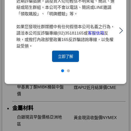
近期詐騙猖獗，請投資人切勿輕信不明來電、簡訊、連
結或陌生群組。本公司不會以電話、簡訊或LINE邀請
「領取飆股」、「明牌體驗」等。
如果您發現社群媒體中有任何假借本公司名義之行為，
請洽本公司反詐騙專線(02)35181165或
客服信箱
反
映，或撥打內政部警政署165反詐騙諮詢專線，以免權
益受損。
立即了解