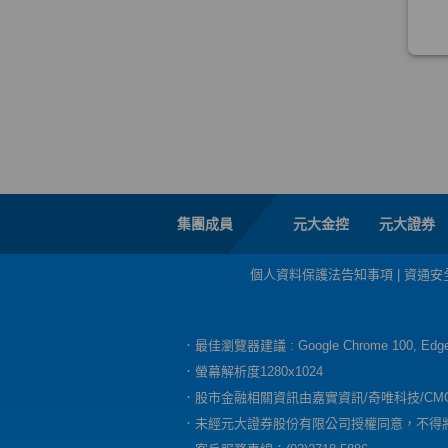
集團成員
元大金控
元大證券
個人資料保護法告知事項
|
資通安
．最佳瀏覽器建議 : Google Chrome 100, E
．螢幕解析度1280x1024
．股市金融相關資訊由嘉實資訊/奇唯科技/CM
．未經元大證券股份有限公司授權同意，不得