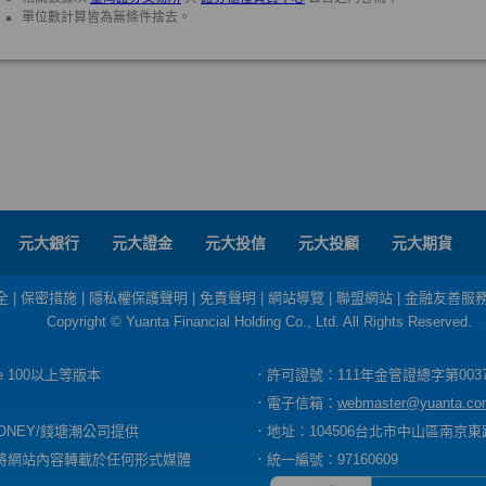
元大銀行
元大證金
元大投信
元大投顧
元大期貨
全
|
保密措施
|
隱私權保護聲明
|
免責聲明
|
網站導覽
|
聯盟網站
|
金融友善服
Copyright © Yuanta Financial Holding Co., Ltd. All Rights Reserved.
dge 100以上等版本
．許可證號：111年金管證總字第003
．電子信箱：
webmaster@yuanta.co
ONEY/錢塘潮公司提供
．地址：104506台北市中山區南京東路
將網站內容轉載於任何形式媒體
．統一編號：97160609