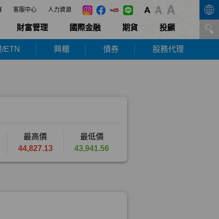
展
客服中心
人力資源
財富管理
國際金融
期貨
投顧
/ETN
興櫃
債券
股務代理