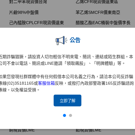
公告
近期詐騙猖獗，請投資人切勿輕信不明來電、簡訊、連結或陌生群組。本
公司不會以電話、簡訊或LINE邀請「領取飆股」、「明牌體驗」等。
如果您發現社群媒體中有任何假借本公司名義之行為，請洽本公司反詐騙
專線(02)35181165或
客服信箱
反映，或撥打內政部警政署165反詐騙諮詢
專線，以免權益受損。
立即了解