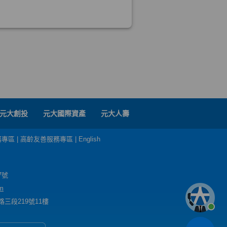
元大創投
元大國際資產
元大人壽
務專區
|
高齡友善服務專區
|
English
7號
m
三段219號11樓