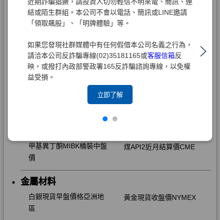
近期詐騙猖獗，請投資人切勿輕信不明來電、簡訊、連
結或陌生群組。本公司不會以電話、簡訊或LINE邀請
「領取飆股」、「明牌體驗」等。
如果您發現社群媒體中有任何假借本公司名義之行為，
請洽本公司反詐騙專線(02)35181165或
客服信箱
反
映，或撥打內政部警政署165反詐騙諮詢專線，以免權
益受損。
立即了解