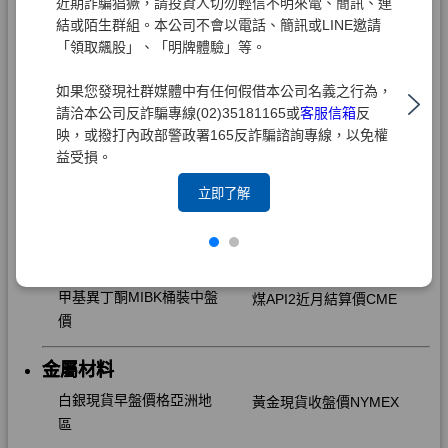
近期詐騙猖獗，請投資人切勿輕信不明來電、簡訊、連
結或陌生群組。本公司不會以電話、簡訊或LINE邀請
「領取飆股」、「明牌體驗」等。
如果您發現社群媒體中有任何假借本公司名義之行為，
請洽本公司反詐騙專線(02)35181165或
客服信箱
反
映，或撥打內政部警政署165反詐騙諮詢專線，以免權
益受損。
立即了解