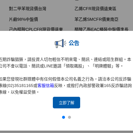
公告
近期詐騙猖獗，請投資人切勿輕信不明來電、簡訊、連結或陌生群組。本
公司不會以電話、簡訊或LINE邀請「領取飆股」、「明牌體驗」等。
如果您發現社群媒體中有任何假借本公司名義之行為，請洽本公司反詐騙
專線(02)35181165或
客服信箱
反映，或撥打內政部警政署165反詐騙諮詢
專線，以免權益受損。
立即了解