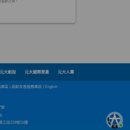
元大創投
元大國際資產
元大人壽
務專區
|
高齡友善服務專區
|
English
7號
m
三段219號11樓