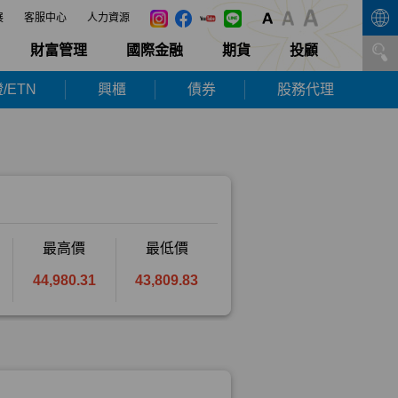
展
客服中心
人力資源
財富管理
國際金融
期貨
投顧
/ETN
興櫃
債券
股務代理