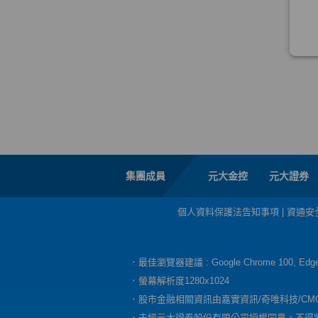
集團成員
元大金控
元大證券
個人資料保護法告知事項
|
資通安
．最佳瀏覽器建議 : Google Chrome 100, E
．螢幕解析度1280x1024
．股市金融相關資訊由嘉實資訊/奇唯科技/CM
．未經元大證券股份有限公司授權同意，不得