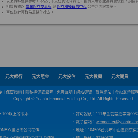
元大銀行
元大證金
元大投信
元大投顧
元大期貨
全
|
保密措施
|
隱私權保護聲明
|
免責聲明
|
網站導覽
|
聯盟網站
|
金融友善服
Copyright © Yuanta Financial Holding Co., Ltd. All Rights Reserved.
dge 100以上等版本
．許可證號：111年金管證總字第003
．電子信箱：
webmaster@yuanta.co
ONEY/錢塘潮公司提供
．地址：104506台北市中山區南京東路
將網站內容轉載於任何形式媒體
．統一編號：97160609