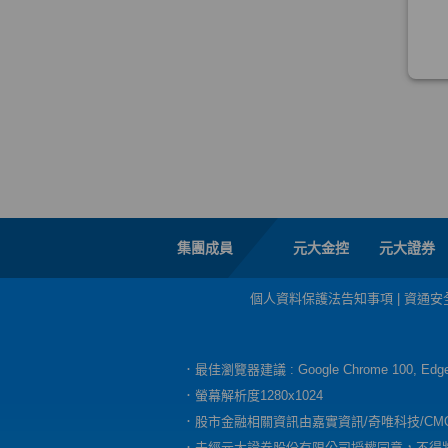
集團成員
元大金控
元大證券
個人資料保護法告知事項
|
資通安
．最佳瀏覽器建議 : Google Chrome 100, E
．螢幕解析度1280x1024
．股市金融相關資訊由嘉實資訊/奇唯科技/CM
．未經元大證券股份有限公司授權同意，不得