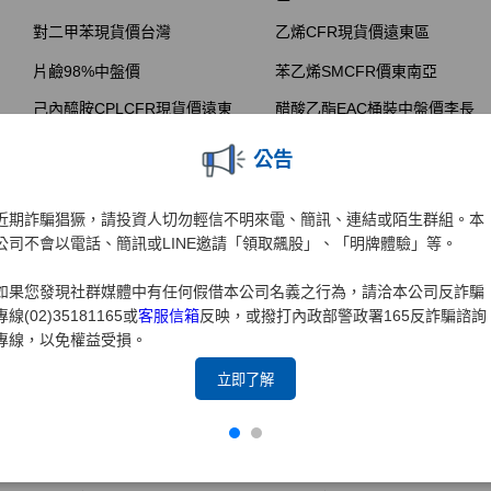
公告
近期詐騙猖獗，請投資人切勿輕信不明來電、簡訊、連結或陌生群組。本
公司不會以電話、簡訊或LINE邀請「領取飆股」、「明牌體驗」等。
如果您發現社群媒體中有任何假借本公司名義之行為，請洽本公司反詐騙
專線(02)35181165或
客服信箱
反映，或撥打內政部警政署165反詐騙諮詢
專線，以免權益受損。
立即了解