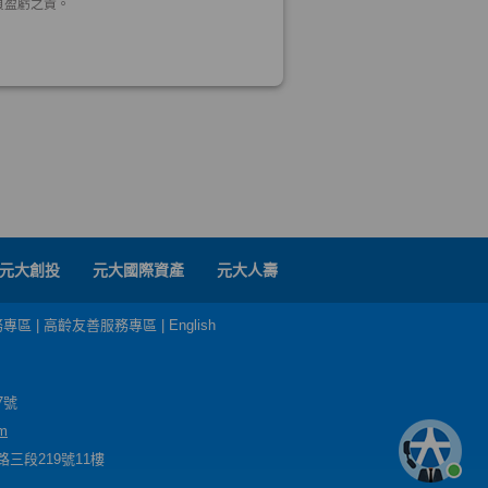
元大創投
元大國際資產
元大人壽
務專區
|
高齡友善服務專區
|
English
7號
m
三段219號11樓