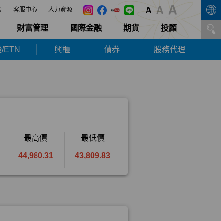
展
客服中心
人力資源
財富管理
國際金融
期貨
投顧
/ETN
興櫃
債券
股務代理