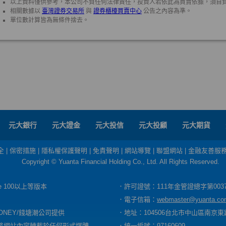
元大銀行
元大證金
元大投信
元大投顧
元大期貨
全
|
保密措施
|
隱私權保護聲明
|
免責聲明
|
網站導覽
|
聯盟網站
|
金融友善服
Copyright © Yuanta Financial Holding Co., Ltd. All Rights Reserved.
dge 100以上等版本
．許可證號：111年金管證總字第003
．電子信箱：
webmaster@yuanta.co
ONEY/錢塘潮公司提供
．地址：104506台北市中山區南京東路
將網站內容轉載於任何形式媒體
．統一編號：97160609