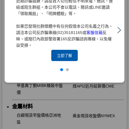
近期詐騙猖獗，請投資人切勿輕信不明來電、簡訊、連
結或陌生群組。本公司不會以電話、簡訊或LINE邀請
「領取飆股」、「明牌體驗」等。
如果您發現社群媒體中有任何假借本公司名義之行為，
請洽本公司反詐騙專線(02)35181165或
客服信箱
反
映，或撥打內政部警政署165反詐騙諮詢專線，以免權
益受損。
立即了解