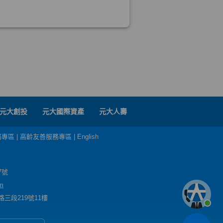
元大創投
元大國際資產
元大人壽
務專區
|
高齡友善服務專區
|
English
7號
m
三段219號11樓