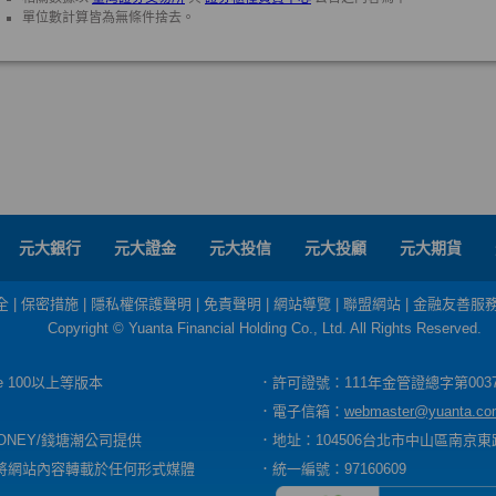
元大銀行
元大證金
元大投信
元大投顧
元大期貨
全
|
保密措施
|
隱私權保護聲明
|
免責聲明
|
網站導覽
|
聯盟網站
|
金融友善服
Copyright © Yuanta Financial Holding Co., Ltd. All Rights Reserved.
dge 100以上等版本
．許可證號：111年金管證總字第003
．電子信箱：
webmaster@yuanta.co
ONEY/錢塘潮公司提供
．地址：104506台北市中山區南京東路
將網站內容轉載於任何形式媒體
．統一編號：97160609