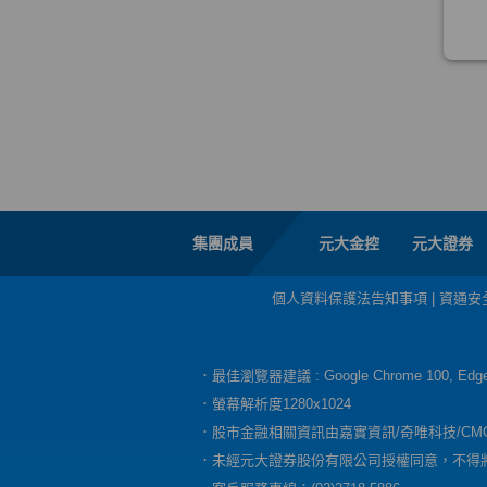
集團成員
元大金控
元大證券
個人資料保護法告知事項
|
資通安
．最佳瀏覽器建議 : Google Chrome 100, E
．螢幕解析度1280x1024
．股市金融相關資訊由嘉實資訊/奇唯科技/CM
．未經元大證券股份有限公司授權同意，不得