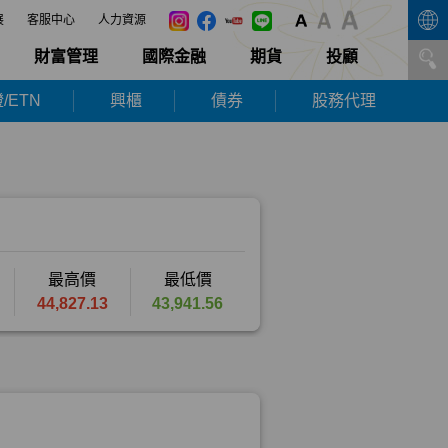
展
客服中心
人力資源
財富管理
國際金融
期貨
投顧
/ETN
興櫃
債券
股務代理