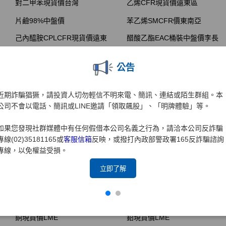
公告
近期詐騙猖獗，請投資人切勿輕信不明來電、簡訊、連結或陌生群組。本
公司不會以電話、簡訊或LINE邀請「領取飆股」、「明牌體驗」等。
如果您發現社群媒體中有任何假借本公司名義之行為，請洽本公司反詐騙
專線(02)35181165或
客服信箱
反映，或撥打內政部警政署165反詐騙諮詢
專線，以免權益受損。
立即了解