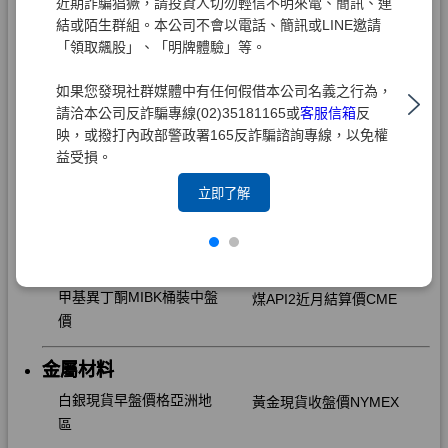
近期詐騙猖獗，請投資人切勿輕信不明來電、簡訊、連
結或陌生群組。本公司不會以電話、簡訊或LINE邀請
「領取飆股」、「明牌體驗」等。
如果您發現社群媒體中有任何假借本公司名義之行為，
請洽本公司反詐騙專線(02)35181165或
客服信箱
反
映，或撥打內政部警政署165反詐騙諮詢專線，以免權
益受損。
立即了解