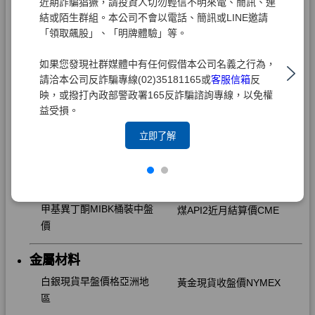
近期詐騙猖獗，請投資人切勿輕信不明來電、簡訊、連
結或陌生群組。本公司不會以電話、簡訊或LINE邀請
「領取飆股」、「明牌體驗」等。
如果您發現社群媒體中有任何假借本公司名義之行為，
請洽本公司反詐騙專線(02)35181165或
客服信箱
反
映，或撥打內政部警政署165反詐騙諮詢專線，以免權
益受損。
立即了解