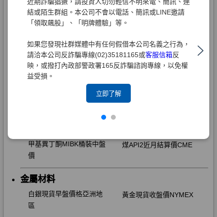
近期詐騙猖獗，請投資人切勿輕信不明來電、簡訊、連
結或陌生群組。本公司不會以電話、簡訊或LINE邀請
「領取飆股」、「明牌體驗」等。
如果您發現社群媒體中有任何假借本公司名義之行為，
請洽本公司反詐騙專線(02)35181165或
客服信箱
反
映，或撥打內政部警政署165反詐騙諮詢專線，以免權
益受損。
立即了解