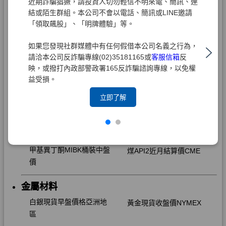
近期詐騙猖獗，請投資人切勿輕信不明來電、簡訊、連
結或陌生群組。本公司不會以電話、簡訊或LINE邀請
「領取飆股」、「明牌體驗」等。
如果您發現社群媒體中有任何假借本公司名義之行為，
請洽本公司反詐騙專線(02)35181165或
客服信箱
反
映，或撥打內政部警政署165反詐騙諮詢專線，以免權
益受損。
立即了解