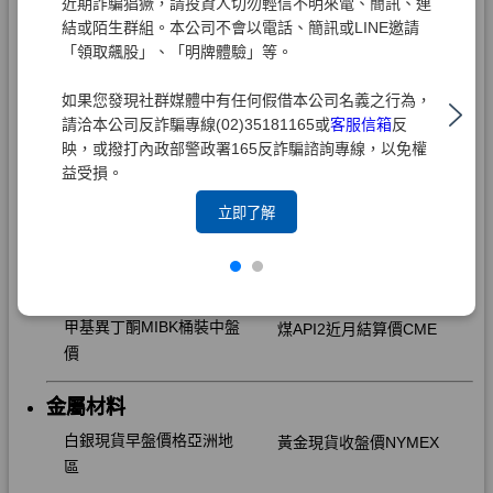
近期詐騙猖獗，請投資人切勿輕信不明來電、簡訊、連
結或陌生群組。本公司不會以電話、簡訊或LINE邀請
「領取飆股」、「明牌體驗」等。
如果您發現社群媒體中有任何假借本公司名義之行為，
請洽本公司反詐騙專線(02)35181165或
客服信箱
反
映，或撥打內政部警政署165反詐騙諮詢專線，以免權
益受損。
立即了解