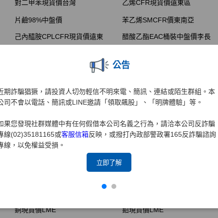
公告
近期詐騙猖獗，請投資人切勿輕信不明來電、簡訊、連結或陌生群組。本
公司不會以電話、簡訊或LINE邀請「領取飆股」、「明牌體驗」等。
如果您發現社群媒體中有任何假借本公司名義之行為，請洽本公司反詐騙
專線(02)35181165或
客服信箱
反映，或撥打內政部警政署165反詐騙諮詢
專線，以免權益受損。
立即了解