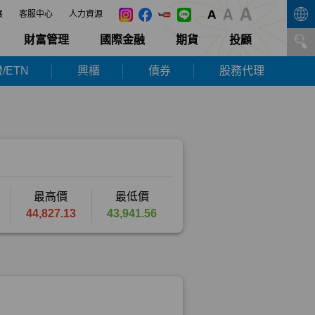
展
客服中心
人力資源
財富管理
國際金融
期貨
投顧
/ETN
興櫃
債券
股務代理