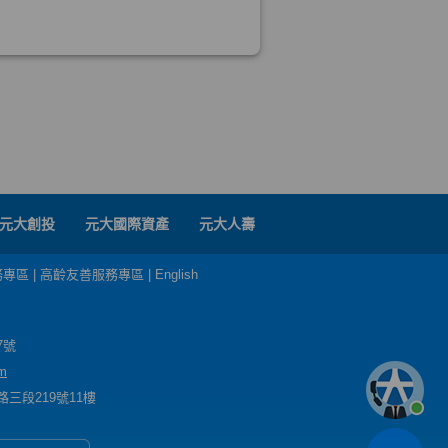
元大創投
元大國際資產
元大人壽
務專區
|
高齡友善服務專區
|
English
7號
m
三段219號11樓