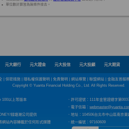
元大銀行
元大證金
元大投信
元大投顧
元大期貨
全
|
保密措施
|
隱私權保護聲明
|
免責聲明
|
網站導覽
|
聯盟網站
|
金融友善服
Copyright © Yuanta Financial Holding Co., Ltd. All Rights Reserved.
dge 100以上等版本
．許可證號：111年金管證總字第003
．電子信箱：
webmaster@yuanta.co
ONEY/錢塘潮公司提供
．地址：104506台北市中山區南京東路
將網站內容轉載於任何形式媒體
．統一編號：97160609