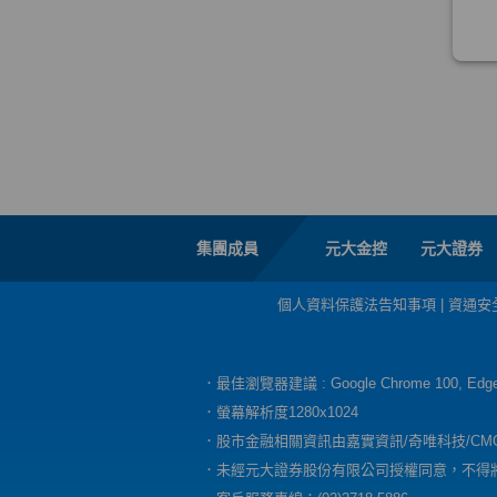
集團成員
元大金控
元大證券
個人資料保護法告知事項
|
資通安
．最佳瀏覽器建議 : Google Chrome 100, E
．螢幕解析度1280x1024
．股市金融相關資訊由嘉實資訊/奇唯科技/CM
．未經元大證券股份有限公司授權同意，不得