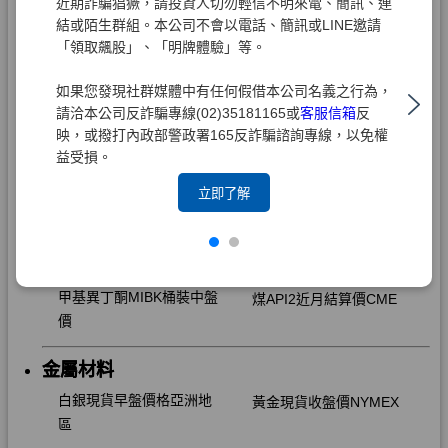
近期詐騙猖獗，請投資人切勿輕信不明來電、簡訊、連
結或陌生群組。本公司不會以電話、簡訊或LINE邀請
「領取飆股」、「明牌體驗」等。
如果您發現社群媒體中有任何假借本公司名義之行為，
請洽本公司反詐騙專線(02)35181165或
客服信箱
反
映，或撥打內政部警政署165反詐騙諮詢專線，以免權
益受損。
立即了解