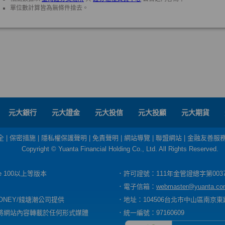
元大銀行
元大證金
元大投信
元大投顧
元大期貨
全
|
保密措施
|
隱私權保護聲明
|
免責聲明
|
網站導覽
|
聯盟網站
|
金融友善服
Copyright © Yuanta Financial Holding Co., Ltd. All Rights Reserved.
dge 100以上等版本
．許可證號：111年金管證總字第003
．電子信箱：
webmaster@yuanta.co
ONEY/錢塘潮公司提供
．地址：104506台北市中山區南京東路
將網站內容轉載於任何形式媒體
．統一編號：97160609