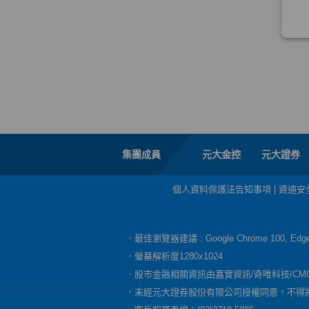
集團成員
元大金控
元大證券
個人資料保護法告知事項
|
資通安
．最佳瀏覽器建議 : Google Chrome 100, E
．螢幕解析度1280x1024
．股市金融相關資訊由嘉實資訊/奇唯科技/CM
．未經元大證券股份有限公司授權同意，不得