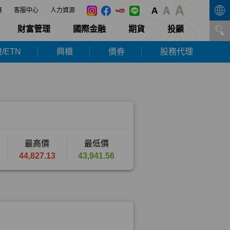
展
客服中心
人力資源
財富管理
國際金融
期貨
投顧
/ETN
興櫃
債券
股務代理