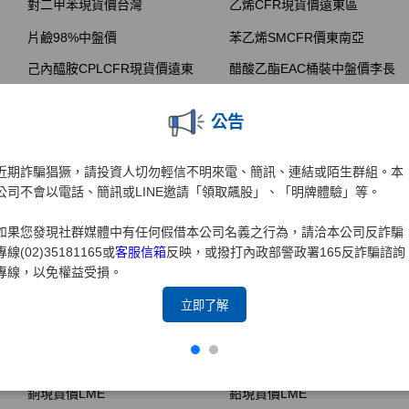
公告
近期詐騙猖獗，請投資人切勿輕信不明來電、簡訊、連結或陌生群組。本
公司不會以電話、簡訊或LINE邀請「領取飆股」、「明牌體驗」等。
如果您發現社群媒體中有任何假借本公司名義之行為，請洽本公司反詐騙
專線(02)35181165或
客服信箱
反映，或撥打內政部警政署165反詐騙諮詢
專線，以免權益受損。
立即了解