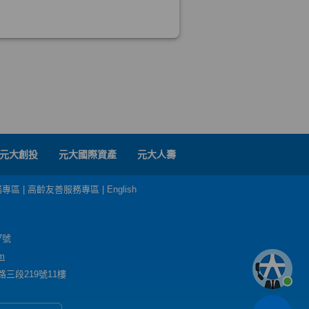
元大創投
元大國際資產
元大人壽
務專區
|
高齡友善服務專區
|
English
7號
m
三段219號11樓