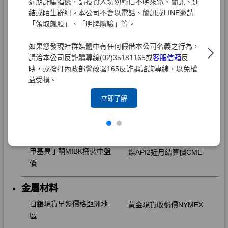
近期詐騙猖獗，請投資人切勿輕信不明來電、簡訊、連
結或陌生群組。本公司不會以電話、簡訊或LINE邀請
「領取飆股」、「明牌體驗」等。
如果您發現社群媒體中有任何假借本公司名義之行為，
請洽本公司反詐騙專線(02)35181165或
客服信箱
反
映，或撥打內政部警政署165反詐騙諮詢專線，以免權
益受損。
立即了解