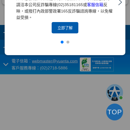
請洽本公司反詐騙專線(02)35181165或
客服信箱
反
映，或撥打內政部警政署165反詐騙諮詢專線，以免權
益受損。
立即了解
+
集團成員
+
重要須知
電子信箱：
webmaster@yuanta.com
客戶服務專線：(02)2718-5886
TOP