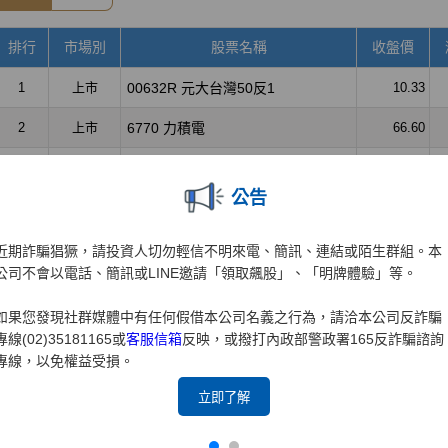
公告
近期詐騙猖獗，請投資人切勿輕信不明來電、簡訊、連結或陌生群組。本
公司不會以電話、簡訊或LINE邀請「領取飆股」、「明牌體驗」等。
如果您發現社群媒體中有任何假借本公司名義之行為，請洽本公司反詐騙
專線(02)35181165或
客服信箱
反映，或撥打內政部警政署165反詐騙諮詢
專線，以免權益受損。
立即了解