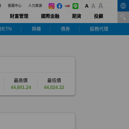
展
客服中心
人力資源
財富管理
國際金融
期貨
投顧
/ETN
興櫃
債券
股務代理