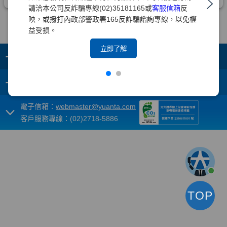
請洽本公司反詐騙專線(02)35181165或
客服信箱
反
映，或撥打內政部警政署165反詐騙諮詢專線，以免權
益受損。
立即了解
+
集團成員
+
重要須知
電子信箱：
webmaster@yuanta.com
客戶服務專線：(02)2718-5886
TOP