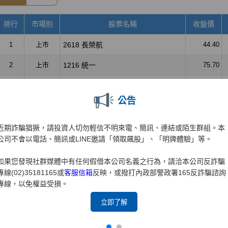
公告
近期詐騙猖獗，請投資人切勿輕信不明來電、簡訊、連結或陌生群組。本
公司不會以電話、簡訊或LINE邀請「領取飆股」、「明牌體驗」等。
如果您發現社群媒體中有任何假借本公司名義之行為，請洽本公司反詐騙
專線(02)35181165或
客服信箱
反映，或撥打內政部警政署165反詐騙諮詢
專線，以免權益受損。
立即了解