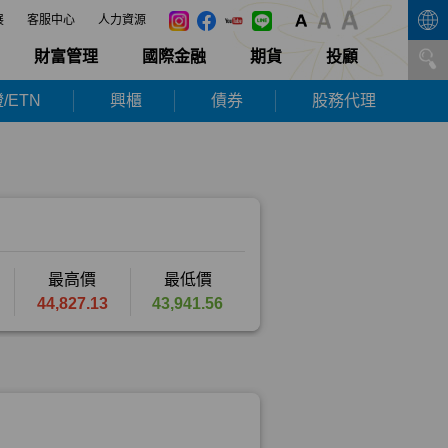
展
客服中心
人力資源
財富管理
國際金融
期貨
投顧
/ETN
興櫃
債券
股務代理