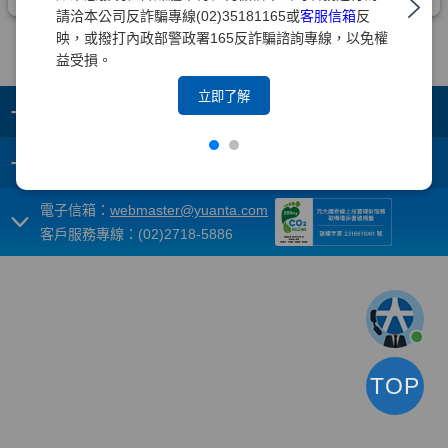
請洽本公司反詐騙專線(02)35181165或
客服信箱
反
映，或撥打內政部警政署165反詐騙諮詢專線，以免權
益受損。
立即了解
+
集團成員
+
重要須知
電子信箱：
webmaster@yuanta.com
客戶服務專線：(02)2718-5886
TOP