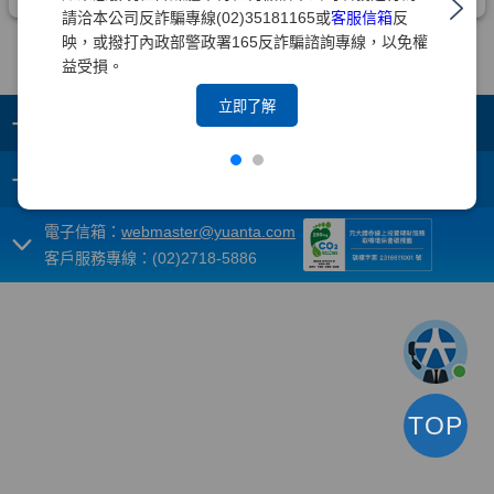
請洽本公司反詐騙專線(02)35181165或
客服信箱
反
映，或撥打內政部警政署165反詐騙諮詢專線，以免權
益受損。
立即了解
+
集團成員
+
重要須知
電子信箱：
webmaster@yuanta.com
客戶服務專線：(02)2718-5886
TOP