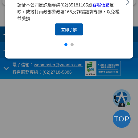
請洽本公司反詐騙專線(02)35181165或
客服信箱
反
映，或撥打內政部警政署165反詐騙諮詢專線，以免權
益受損。
立即了解
+
集團成員
+
重要須知
電子信箱：
webmaster@yuanta.com
客戶服務專線：(02)2718-5886
TOP