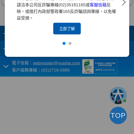
請洽本公司反詐騙專線(02)35181165或
客服信箱
反
映，或撥打內政部警政署165反詐騙諮詢專線，以免權
益受損。
立即了解
+
集團成員
+
重要須知
電子信箱：
webmaster@yuanta.com
客戶服務專線：(02)2718-5886
TOP