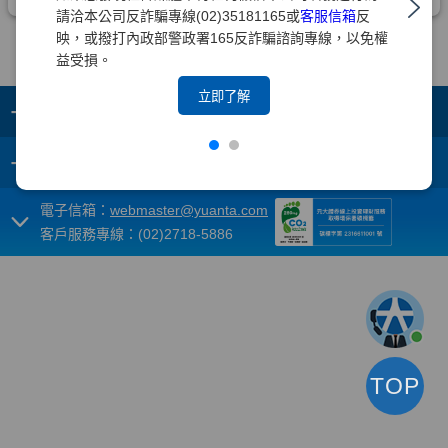
請洽本公司反詐騙專線(02)35181165或
客服信箱
反
映，或撥打內政部警政署165反詐騙諮詢專線，以免權
益受損。
立即了解
+
集團成員
+
重要須知
電子信箱：
webmaster@yuanta.com
客戶服務專線：(02)2718-5886
TOP