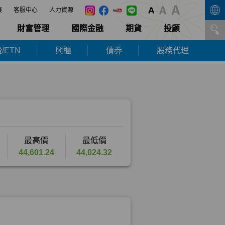
展
客服中心
人力資源
財富管理
國際金融
期貨
投顧
/ETN
興櫃
債券
股務代理