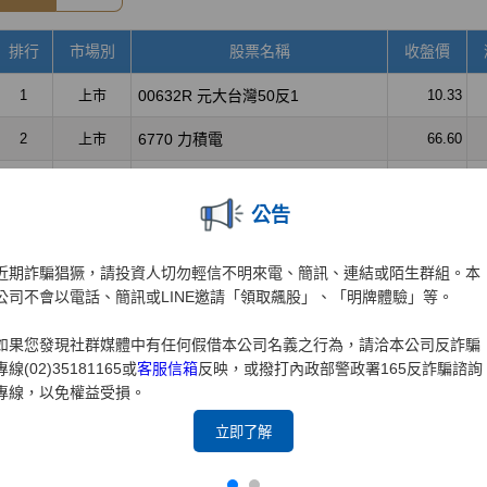
公告
近期詐騙猖獗，請投資人切勿輕信不明來電、簡訊、連結或陌生群組。本
公司不會以電話、簡訊或LINE邀請「領取飆股」、「明牌體驗」等。
如果您發現社群媒體中有任何假借本公司名義之行為，請洽本公司反詐騙
專線(02)35181165或
客服信箱
反映，或撥打內政部警政署165反詐騙諮詢
專線，以免權益受損。
立即了解