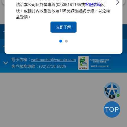
請洽本公司反詐騙專線(02)35181165或
客服信箱
反
映，或撥打內政部警政署165反詐騙諮詢專線，以免權
益受損。
立即了解
+
集團成員
+
重要須知
電子信箱：
webmaster@yuanta.com
客戶服務專線：(02)2718-5886
TOP