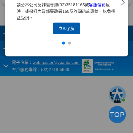
請洽本公司反詐騙專線(02)35181165或
客服信箱
反
映，或撥打內政部警政署165反詐騙諮詢專線，以免權
益受損。
立即了解
+
集團成員
+
重要須知
電子信箱：
webmaster@yuanta.com
客戶服務專線：(02)2718-5886
TOP