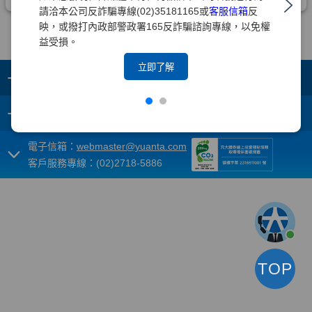
請洽本公司反詐騙專線(02)35181165或
客服信箱
反
映，或撥打內政部警政署165反詐騙諮詢專線，以免權
益受損。
立即了解
+
集團成員
+
重要須知
電子信箱：
webmaster@yuanta.com
客戶服務專線：(02)2718-5886
TOP