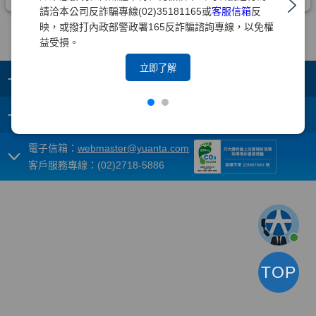
請洽本公司反詐騙專線(02)35181165或
客服信箱
反
映，或撥打內政部警政署165反詐騙諮詢專線，以免權
益受損。
立即了解
+
集團成員
+
重要須知
電子信箱：
webmaster@yuanta.com
客戶服務專線：(02)2718-5886
TOP