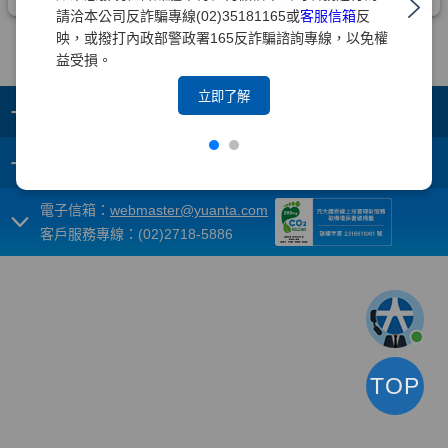
請洽本公司反詐騙專線(02)35181165或
客服信箱
反
映，或撥打內政部警政署165反詐騙諮詢專線，以免權
益受損。
立即了解
+
集團成員
+
重要須知
電子信箱：
webmaster@yuanta.com
客戶服務專線：(02)2718-5886
TOP