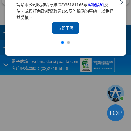
請洽本公司反詐騙專線(02)35181165或
客服信箱
反
映，或撥打內政部警政署165反詐騙諮詢專線，以免權
益受損。
立即了解
+
集團成員
+
重要須知
電子信箱：
webmaster@yuanta.com
客戶服務專線：(02)2718-5886
TOP