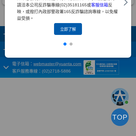
請洽本公司反詐騙專線(02)35181165或
客服信箱
反
映，或撥打內政部警政署165反詐騙諮詢專線，以免權
益受損。
立即了解
+
集團成員
+
重要須知
電子信箱：
webmaster@yuanta.com
客戶服務專線：(02)2718-5886
TOP