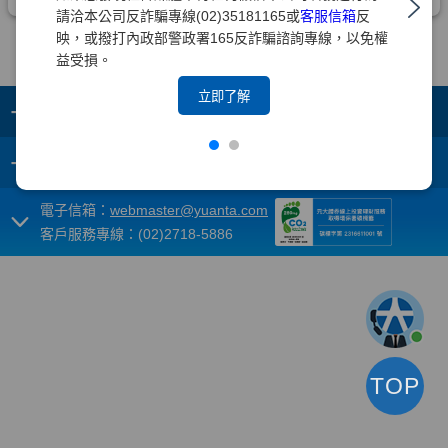
請洽本公司反詐騙專線(02)35181165或
客服信箱
反
映，或撥打內政部警政署165反詐騙諮詢專線，以免權
益受損。
立即了解
+
集團成員
+
重要須知
電子信箱：
webmaster@yuanta.com
客戶服務專線：(02)2718-5886
TOP