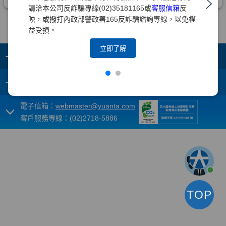
請洽本公司反詐騙專線(02)35181165或
客服信箱
反
映，或撥打內政部警政署165反詐騙諮詢專線，以免權
益受損。
立即了解
+
集團成員
+
重要須知
電子信箱：
webmaster@yuanta.com
客戶服務專線：(02)2718-5886
TOP