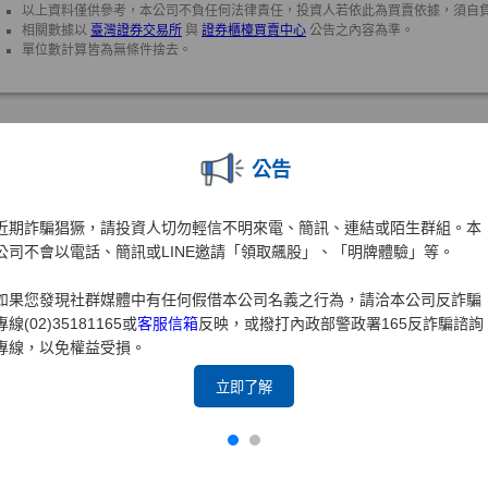
公告
近期詐騙猖獗，請投資人切勿輕信不明來電、簡訊、連結或陌生群組。本
公司不會以電話、簡訊或LINE邀請「領取飆股」、「明牌體驗」等。
如果您發現社群媒體中有任何假借本公司名義之行為，請洽本公司反詐騙
專線(02)35181165或
客服信箱
反映，或撥打內政部警政署165反詐騙諮詢
專線，以免權益受損。
立即了解