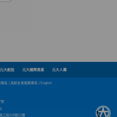
元大創投
元大國際資產
元大人壽
務專區
|
高齡友善服務專區
|
English
7號
m
三段219號11樓