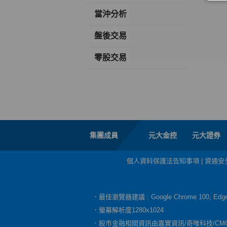
當沖分析
盤後交易
零股交易
集團成員
元大金控
元大證券
個人資料保護法告知事項
|
資通安
．最佳瀏覽器建議 : Google Chrome 100, E
．螢幕解析度1280x1024
．股市金融相關資訊由嘉實資訊/奇唯科技/CM