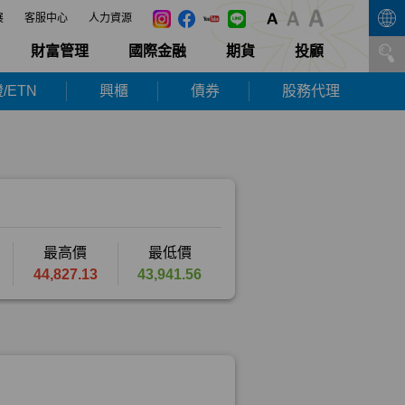
展
客服中心
人力資源
財富管理
國際金融
期貨
投顧
/ETN
興櫃
債券
股務代理