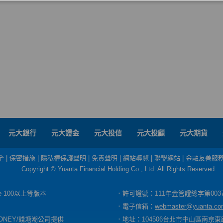
元大銀行
元大證金
元大投信
元大投顧
元大期貨
全
|
保密措施
|
隱私權保護聲明
|
免責聲明
|
網站導覽
|
聯盟網站
|
金融友善服
Copyright © Yuanta Financial Holding Co., Ltd. All Rights Reserved.
dge 100以上等版本
．許可證號：111年金管證總字第003
．電子信箱：
webmaster@yuanta.co
ONEY/錢塘潮公司提供
．地址：104506台北市中山區南京東路