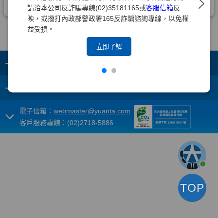
請洽本公司反詐騙專線(02)35181165或
客服信箱
反
映，或撥打內政部警政署165反詐騙諮詢專線，以免權
益受損。
立即了解
+
集團成員
+
重要須知
電子信箱：
webmaster@yuanta.com
客戶服務專線：(02)2718-5886
TOP