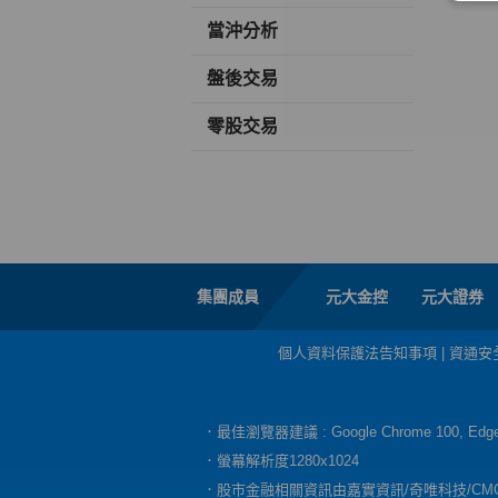
當沖分析
盤後交易
零股交易
集團成員
元大金控
元大證券
個人資料保護法告知事項
|
資通安
．最佳瀏覽器建議 : Google Chrome 100, E
．螢幕解析度1280x1024
．股市金融相關資訊由嘉實資訊/奇唯科技/CM