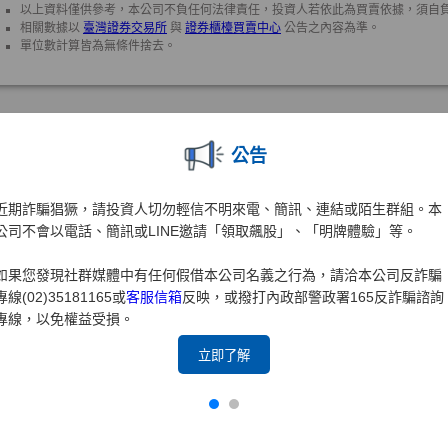
公告
近期詐騙猖獗，請投資人切勿輕信不明來電、簡訊、連結或陌生群組。本
公司不會以電話、簡訊或LINE邀請「領取飆股」、「明牌體驗」等。
如果您發現社群媒體中有任何假借本公司名義之行為，請洽本公司反詐騙
專線(02)35181165或
客服信箱
反映，或撥打內政部警政署165反詐騙諮詢
專線，以免權益受損。
立即了解