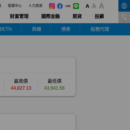
展
客服中心
人力資源
財富管理
國際金融
期貨
投顧
/ETN
興櫃
債券
股務代理