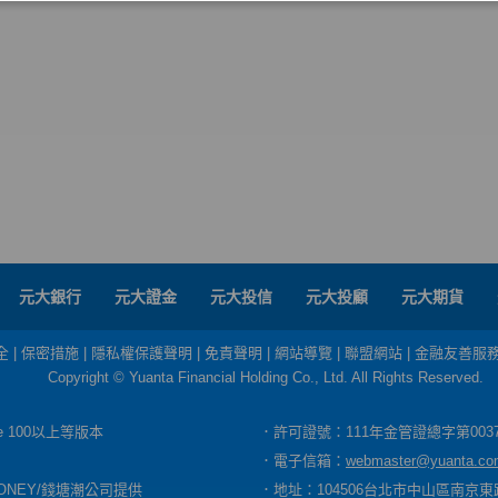
元大銀行
元大證金
元大投信
元大投顧
元大期貨
全
|
保密措施
|
隱私權保護聲明
|
免責聲明
|
網站導覽
|
聯盟網站
|
金融友善服
Copyright © Yuanta Financial Holding Co., Ltd. All Rights Reserved.
dge 100以上等版本
．許可證號：111年金管證總字第003
．電子信箱：
webmaster@yuanta.co
ONEY/錢塘潮公司提供
．地址：104506台北市中山區南京東路