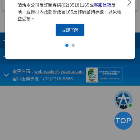
請洽本公司反詐騙專線(02)35181165或
客服信箱
反
映，或撥打內政部警政署165反詐騙諮詢專線，以免權
益受損。
立即了解
+
集團成員
+
重要須知
電子信箱：
webmaster@yuanta.com
客戶服務專線：(02)2718-5886
TOP