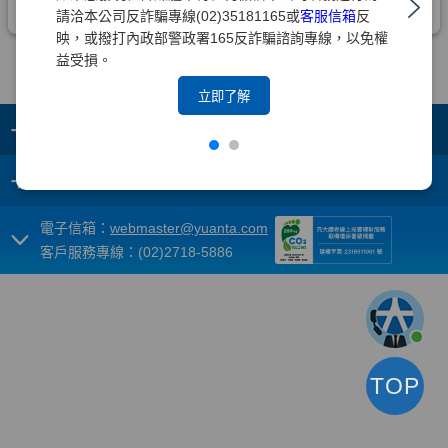
請洽本公司反詐騙專線(02)35181165或
客服信箱
反
映，或撥打內政部警政署165反詐騙諮詢專線，以免權
益受損。
立即了解
+
集團成員
+
重要須知
電子信箱：
webmaster@yuanta.com
客戶服務專線：(02)2718-5886
TOP