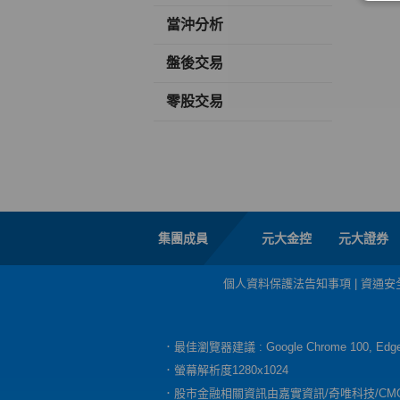
當沖分析
盤後交易
零股交易
集團成員
元大金控
元大證券
個人資料保護法告知事項
|
資通安
．最佳瀏覽器建議 : Google Chrome 100, E
．螢幕解析度1280x1024
．股市金融相關資訊由嘉實資訊/奇唯科技/CM