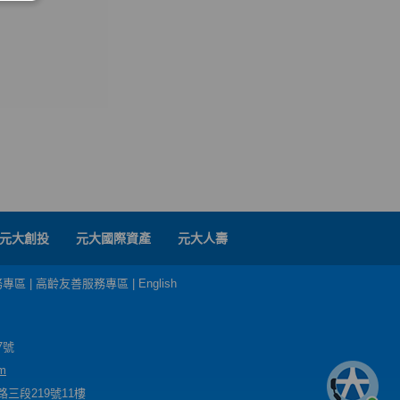
元大創投
元大國際資產
元大人壽
務專區
|
高齡友善服務專區
|
English
7號
m
三段219號11樓