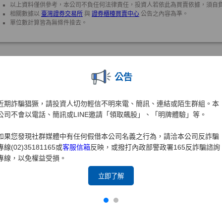
公告
近期詐騙猖獗，請投資人切勿輕信不明來電、簡訊、連結或陌生群組。本
公司不會以電話、簡訊或LINE邀請「領取飆股」、「明牌體驗」等。
如果您發現社群媒體中有任何假借本公司名義之行為，請洽本公司反詐騙
專線(02)35181165或
客服信箱
反映，或撥打內政部警政署165反詐騙諮詢
專線，以免權益受損。
立即了解