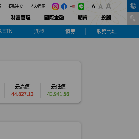
展
客服中心
人力資源
財富管理
國際金融
期貨
投顧
/ETN
興櫃
債券
股務代理