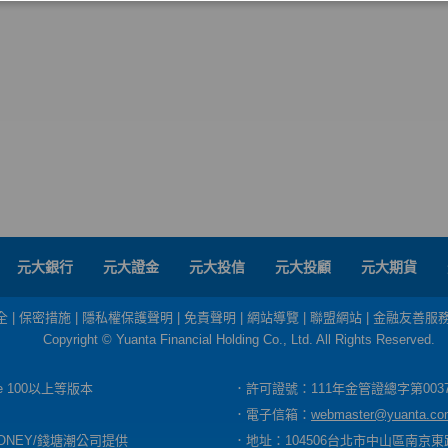
元大銀行
元大證金
元大投信
元大投顧
元大期貨
全
|
保密措施
|
隱私權保護聲明
|
免責聲明
|
網站導覽
|
聯盟網站
|
金融友善服
Copyright © Yuanta Financial Holding Co., Ltd. All Rights Reserved.
dge 100以上等版本
．許可證號：111年金管證總字第003
．電子信箱：
webmaster@yuanta.co
ONEY/錢塘潮公司提供
．地址：104506台北市中山區南京東路