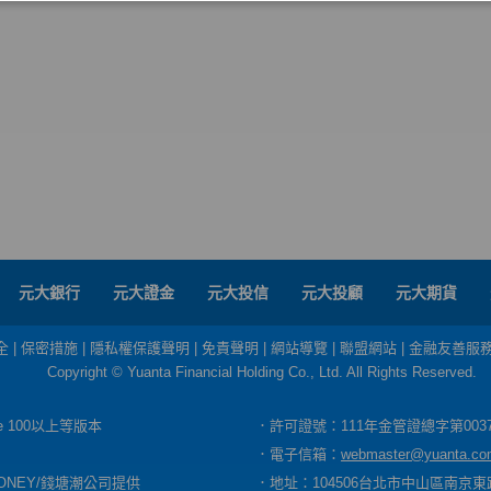
元大銀行
元大證金
元大投信
元大投顧
元大期貨
全
|
保密措施
|
隱私權保護聲明
|
免責聲明
|
網站導覽
|
聯盟網站
|
金融友善服
Copyright © Yuanta Financial Holding Co., Ltd. All Rights Reserved.
dge 100以上等版本
．許可證號：111年金管證總字第003
．電子信箱：
webmaster@yuanta.co
ONEY/錢塘潮公司提供
．地址：104506台北市中山區南京東路