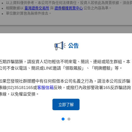
公告
近期詐騙猖獗，請投資人切勿輕信不明來電、簡訊、連結或陌生群組。本
公司不會以電話、簡訊或LINE邀請「領取飆股」、「明牌體驗」等。
如果您發現社群媒體中有任何假借本公司名義之行為，請洽本公司反詐騙
專線(02)35181165或
客服信箱
反映，或撥打內政部警政署165反詐騙諮詢
專線，以免權益受損。
立即了解