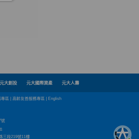
元大創投
元大國際資產
元大人壽
務專區
|
高齡友善服務專區
|
English
7號
m
三段219號11樓