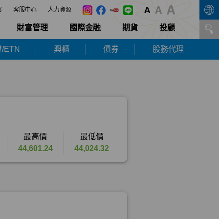
展
客服中心
人力資源
財富管理
國際金融
期貨
投顧
/ETN
興櫃
債券
股務代理