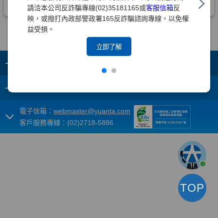
請洽本公司反詐騙專線(02)35181165或
客服信箱
反
映，或撥打內政部警政署165反詐騙諮詢專線，以免權
益受損。
立即了解
+
集團成員
+
重要須知
電子信箱：
webmaster@yuanta.com
客戶服務專線：(02)2718-5886
TOP