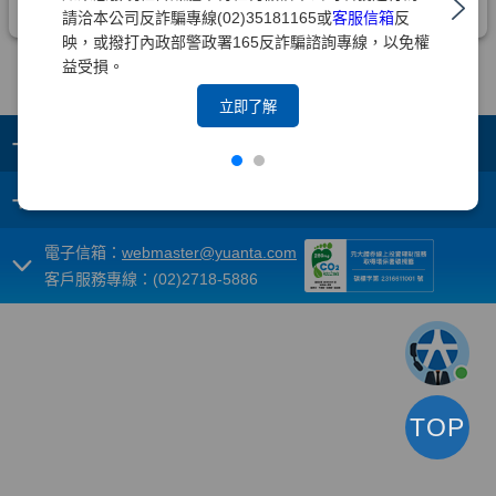
請洽本公司反詐騙專線(02)35181165或
客服信箱
反
映，或撥打內政部警政署165反詐騙諮詢專線，以免權
益受損。
立即了解
+
集團成員
+
重要須知
電子信箱：
webmaster@yuanta.com
客戶服務專線：(02)2718-5886
TOP