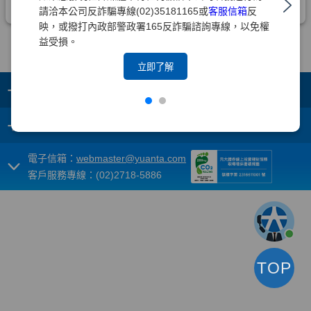
請洽本公司反詐騙專線(02)35181165或
客服信箱
反
映，或撥打內政部警政署165反詐騙諮詢專線，以免權
益受損。
立即了解
+
集團成員
+
重要須知
電子信箱：
webmaster@yuanta.com
客戶服務專線：(02)2718-5886
TOP