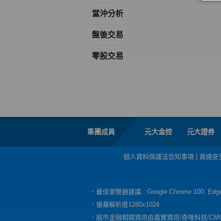
當沖分析
盤後交易
零股交易
集團成員
元大金控
元大證券
個人資料保護法告知事項
|
資通安
．最佳瀏覽器建議 : Google Chrome 100, E
．螢幕解析度1280x1024
．股市金融相關資訊由嘉實資訊/奇唯科技/CM