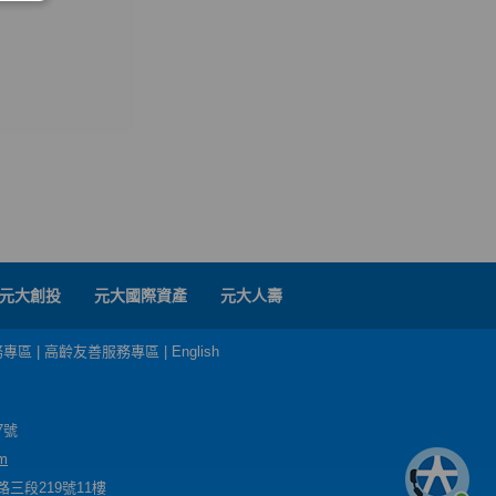
元大創投
元大國際資產
元大人壽
務專區
|
高齡友善服務專區
|
English
7號
m
三段219號11樓