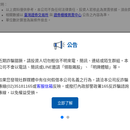
公告
近期詐騙猖獗，請投資人切勿輕信不明來電、簡訊、連結或陌生群組。本
公司不會以電話、簡訊或LINE邀請「領取飆股」、「明牌體驗」等。
如果您發現社群媒體中有任何假借本公司名義之行為，請洽本公司反詐騙
專線(02)35181165或
客服信箱
反映，或撥打內政部警政署165反詐騙諮詢
專線，以免權益受損。
立即了解