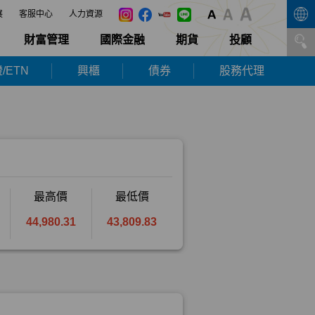
展
客服中心
人力資源
財富管理
國際金融
期貨
投顧
/ETN
興櫃
債券
股務代理