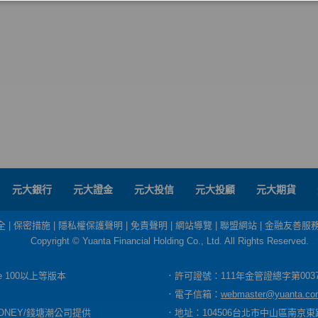
元大銀行
元大證金
元大投信
元大投顧
元大期貨
全
|
保密措施
|
隱私權保護聲明
|
免責聲明
|
網站導覽
|
聯盟網站
|
金融友善服
Copyright © Yuanta Financial Holding Co., Ltd. All Rights Reserved.
dge 100以上等版本
．許可證號：111年金管證總字第003
．電子信箱：
webmaster@yuanta.co
ONEY/錢塘潮公司提供
．地址：104506台北市中山區南京東路