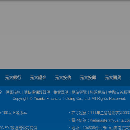
元大銀行
元大證金
元大投信
元大投顧
元大期貨
全
|
保密措施
|
隱私權保護聲明
|
免責聲明
|
網站導覽
|
聯盟網站
|
金融友善服
Copyright © Yuanta Financial Holding Co., Ltd. All Rights Reserved.
dge 100以上等版本
．許可證號：111年金管證總字第003
．電子信箱：
webmaster@yuanta.co
ONEY/錢塘潮公司提供
．地址：104506台北市中山區南京東路