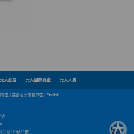
元大創投
元大國際資產
元大人壽
務專區
|
高齡友善服務專區
|
English
7號
m
三段219號11樓