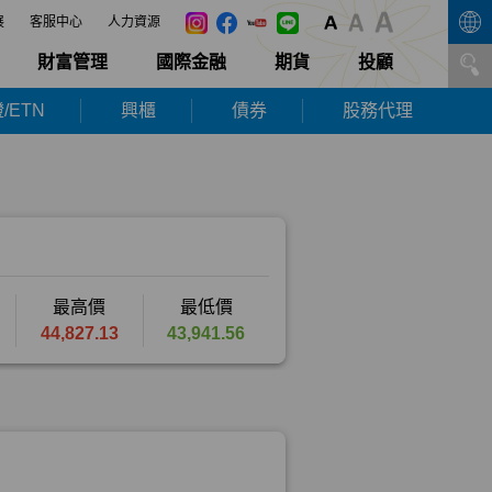
展
客服中心
人力資源
財富管理
國際金融
期貨
投顧
/ETN
興櫃
債券
股務代理