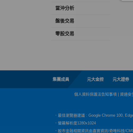
當沖分析
盤後交易
零股交易
集團成員
元大金控
元大證券
個人資料保護法告知事項
|
資通安
．最佳瀏覽器建議 : Google Chrome 100, E
．螢幕解析度1280x1024
．股市金融相關資訊由嘉實資訊/奇唯科技/CM