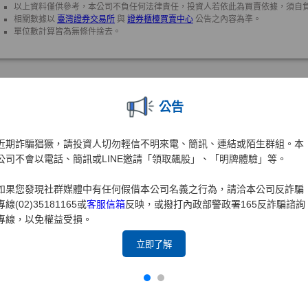
公告
近期詐騙猖獗，請投資人切勿輕信不明來電、簡訊、連結或陌生群組。本
公司不會以電話、簡訊或LINE邀請「領取飆股」、「明牌體驗」等。
如果您發現社群媒體中有任何假借本公司名義之行為，請洽本公司反詐騙
專線(02)35181165或
客服信箱
反映，或撥打內政部警政署165反詐騙諮詢
專線，以免權益受損。
立即了解